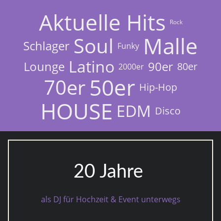
Aktuelle Hits
Rock
Malle
Soul
Schlager
Funky
Latino
Lounge
90er
80er
2000er
50er
70er
Hip-Hop
HOUSE
EDM
Disco
20 Jahre
als DJ für Hochzeit & Event unterwegs