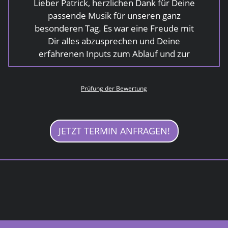
Lieber Patrick, herzlichen Dank für Deine
passende Musik für unseren ganz
besonderen Tag. Es war eine Freude mit
Dir alles abzusprechen und Deine
erfahrenen Inputs zum Ablauf und zur
Auswahl haben uns sehr geholfen. Deine
Akkubetriebene Anlage war für unsere
Prüfung der Bewertung
Trauung im Weinberg ohne Strom perfekt.
Am Abend hast Du alle zum tanzen
gebracht und die Stimmung war
grossartig. Wir werden Dich gerne
JETZT TERMIN ANFRAGEN!
weiterempfehlen und freuen uns, wenn
Du und bei einem nächsten grösseren
Fest wieder musikalisch begleitest. Vielen
lieben Dank, Sabrina, Lio und Jan