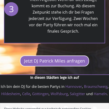
3
kommt es zur Buchung. Ab diesem
Zeitpunkt stehe ich dir bei Fragen
jederzeit zur Verfügung. Zwei Wochen
vor der Party führen wir noch mal ein
finales Gespräch.
Jetzt DJ Patrick Miles anfragen
In diesen Städten lege ich auf
Ich bin dein DJ für die besten Partys in
Hannover
,
Braunschweig
,
Hildesheim
,
Celle
,
Göttingen
,
Wolfsburg
,
Salzgitter
und
Hameln
.
Diese Website verwendet nur technisch notwendige Cookies.