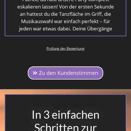
eskalieren lassen! Von der ersten Sekunde
an hattest du die Tanzfläche im Griff, die
Musikauswahl war einfach perfekt – für
jeden war etwas dabei. Deine Übergänge
waren super smooth, und du hast genau
gewusst, wann du welchen Song spielen
Prüfung der Bewertung
musst, um die Stimmung immer weiter
hochzuschrauben. Es wurde bis in die
frühen Morgenstunden getanzt, und die
Gäste schwärmen immer noch davon!
Zu den Kundenstimmen
Wenn ihr einen DJ sucht, der richtig
Stimmung macht und die Party auf ein
neues Level bringt, ist Patrick Miles der
absolute Volltreffer!
In 3 einfachen
Schritten zur