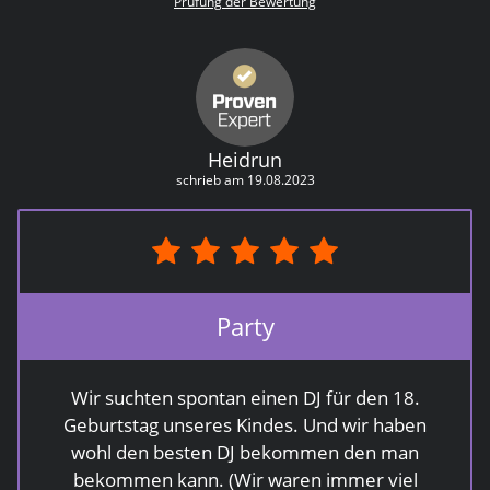
Prüfung der Bewertung
Trauung im Weinberg ohne Strom perfekt.
Am Abend hast Du alle zum tanzen
gebracht und die Stimmung war
grossartig. Wir werden Dich gerne
weiterempfehlen und freuen uns, wenn
Du und bei einem nächsten grösseren
Heidrun
Fest wieder musikalisch begleitest. Vielen
schrieb am 19.08.2023
lieben Dank, Sabrina, Lio und Jan
Party
Wir suchten spontan einen DJ für den 18.
Geburtstag unseres Kindes. Und wir haben
wohl den besten DJ bekommen den man
bekommen kann. (Wir waren immer viel